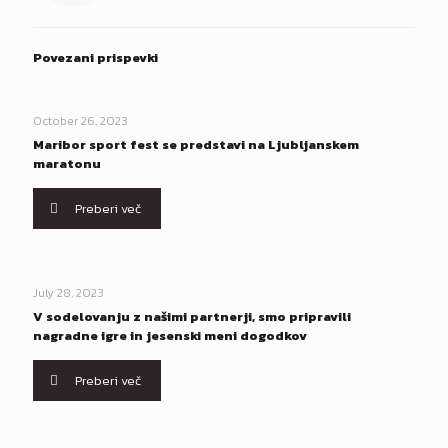
Povezani prispevki
October 26, 2023
Maribor sport fest se predstavi na Ljubljanskem
maratonu
Preberi več
July 28, 2023
V sodelovanju z našimi partnerji, smo pripravili
nagradne igre in jesenski meni dogodkov
Preberi več