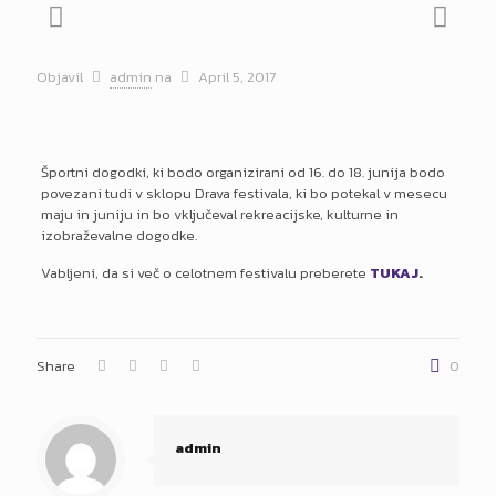
Objavil
admin
na
April 5, 2017
Športni dogodki, ki bodo organizirani od 16. do 18. junija bodo
povezani tudi v sklopu Drava festivala, ki bo potekal v mesecu
maju in juniju in bo vključeval rekreacijske, kulturne in
izobraževalne dogodke.
Vabljeni, da si več o celotnem festivalu preberete
TUKAJ
.
Share
0
admin