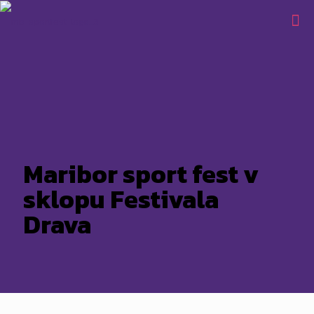
Maribor sport fest v
sklopu Festivala
Drava