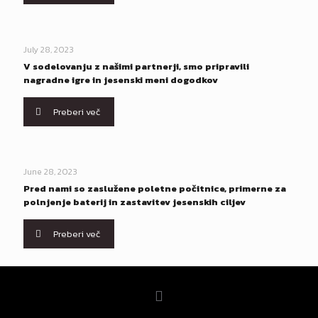
July 28, 2023
V sodelovanju z našimi partnerji, smo pripravili
nagradne igre in jesenski meni dogodkov
Preberi več
June 28, 2023
Pred nami so zaslužene poletne počitnice, primerne za
polnjenje baterij in zastavitev jesenskih ciljev
Preberi več