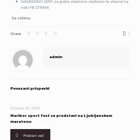
NAGRADNO IGRO za gratis startnine startamo ta vikend na
naši FB STRANI.
Se vidimo
Share
1
admin
Povezani prispevki
October 26, 2023
Maribor sport fest se predstavi na Ljubljanskem
maratonu
Preberi več