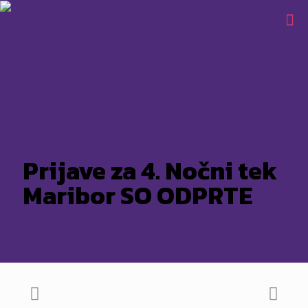
Prijave za 4. Nočni tek
Maribor SO ODPRTE