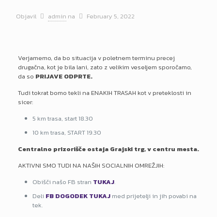
Objavil
admin
na
February 5, 2022
Verjamemo, da bo situacija v poletnem terminu precej
drugačna, kot je bila lani, zato z velikim veseljem sporočamo,
da so
PRIJAVE ODPRTE.
Tudi tokrat bomo tekli na ENAKIH TRASAH kot v preteklosti in
sicer:
5 km trasa, start 18.30
10 km trasa, START 19.30
Centralno prizorišče ostaja Grajski trg, v centru mesta.
AKTIVNI SMO TUDI NA NAŠIH SOCIALNIH OMREŽJIH:
Obišči našo FB stran
TUKAJ
.
Deli
FB DOGODEK TUKAJ
med prijetelji in jih povabi na
tek.