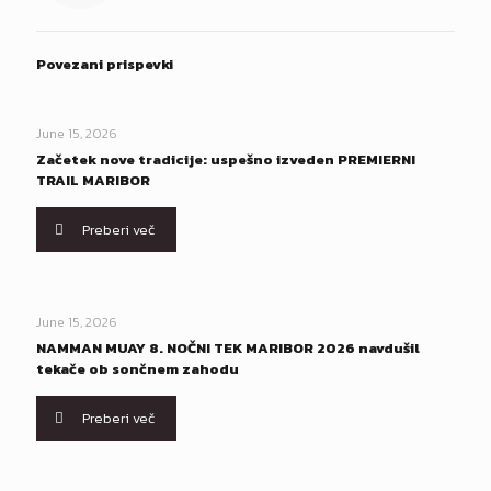
Povezani prispevki
June 15, 2026
Začetek nove tradicije: uspešno izveden PREMIERNI
TRAIL MARIBOR
Preberi več
June 15, 2026
NAMMAN MUAY 8. NOČNI TEK MARIBOR 2026 navdušil
tekače ob sončnem zahodu
Preberi več