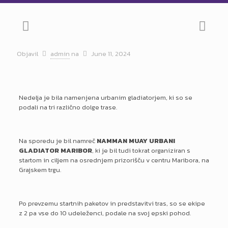
Objavil
admin
na
June 11, 2024
Nedelja je bila namenjena urbanim gladiatorjem, ki so se
podali na tri različno dolge trase.
Na sporedu je bil namreč
NAMMAN MUAY URBANI
GLADIATOR MARIBOR
, ki je bil tudi tokrat organiziran s
startom in ciljem na osrednjem prizorišču v centru Maribora, na
Grajskem trgu.
Po prevzemu startnih paketov in predstavitvi tras, so se ekipe
z 2 pa vse do 10 udeleženci, podale na svoj epski pohod.