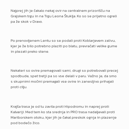
Najprej jih je čakalo nekaj ovir na centralnem prizorišču na
Grajskem trgu in na Trgu Leona Štuklja. Ko so se prijetno ogreli
pa že skok v Dravo.
Po prenovljenem Lentu so se podali proti Koblarjevem zalivu,
kjer je že bilo potrebno plaziti po blatu, prevračati velike gume
in plezati preko stene.
Nekateri so ovire premagovali sami, drugi so potrebovali precej
spodbude, spet tretji pa so vse delali v paru. Važno je, da smo
s skupnimi močmi premagali vse ovire in zanesljivo prihajali
proti cilju.
Krajša trasa je od tu zavila proti Hipodromu in naprej proti
Kalvariji. Med tem ko sta srednja in PRO trasa nadaljevali proti
Mariborskem otoku, kjer jih je čakal preskok ognja in plazenje
pod bodečo žico.