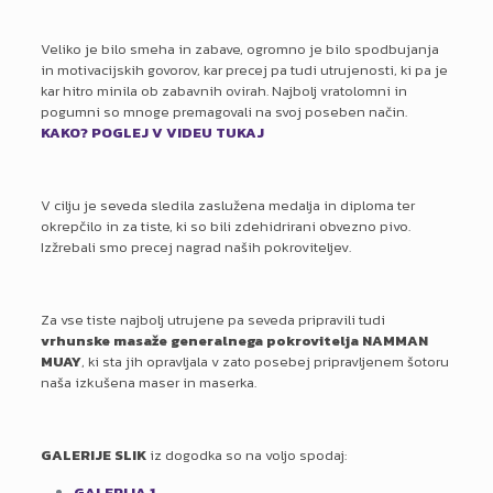
Veliko je bilo smeha in zabave, ogromno je bilo spodbujanja
in motivacijskih govorov, kar precej pa tudi utrujenosti, ki pa je
kar hitro minila ob zabavnih ovirah. Najbolj vratolomni in
pogumni so mnoge premagovali na svoj poseben način.
KAKO? POGLEJ V VIDEU TUKAJ
V cilju je seveda sledila zaslužena medalja in diploma ter
okrepčilo in za tiste, ki so bili zdehidrirani obvezno pivo.
Izžrebali smo precej nagrad naših pokroviteljev.
Za vse tiste najbolj utrujene pa seveda pripravili tudi
vrhunske masaže generalnega pokrovitelja NAMMAN
MUAY
, ki sta jih opravljala v zato posebej pripravljenem šotoru
naša izkušena maser in maserka.
GALERIJE SLIK
iz dogodka so na voljo spodaj:
GALERIJA 1