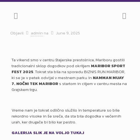
Objavil
admin
na
June 9, 2025
Ta vikend smo v centru štajerske prestolnice, Mariboru gostili
tradicionalni sklop dogodkov pod okriljem
MARIBOR SPORT
FEST
2025
. Tokrat sta bila na sporedu BIZNIS RUN MARIBOR,
ki se je v petek odvijal v mestnem parku in
NAMMAN MUAY
7. NOČNI TEK MARIBOR
s startom in ciljem v centru mesta na
Grajskem trgu.
Vreme nam je tokrat odlično služilo in temperature so bile
rekordno visoke in še sreča, da sta bila dogodka v večernih
urah, ker drugače bi bilo kar pestro.
GALERIJA SLIK JE NA VOLJO TUKAJ