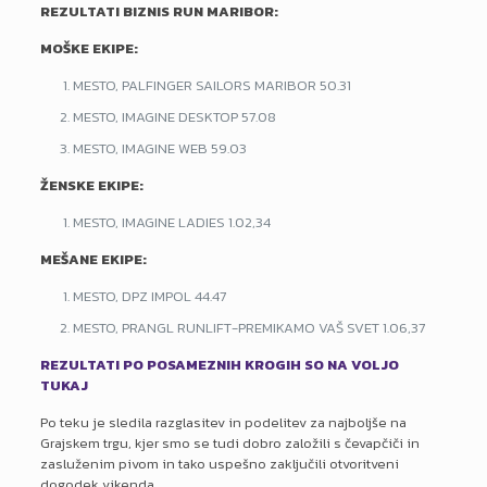
REZULTATI BIZNIS RUN MARIBOR:
MOŠKE EKIPE:
MESTO, PALFINGER SAILORS MARIBOR 50.31
MESTO, IMAGINE DESKTOP 57.08
MESTO, IMAGINE WEB 59.03
ŽENSKE EKIPE:
MESTO, IMAGINE LADIES 1.02,34
MEŠANE EKIPE:
MESTO, DPZ IMPOL 44.47
MESTO, PRANGL RUNLIFT-PREMIKAMO VAŠ SVET 1.06,37
REZULTATI PO POSAMEZNIH KROGIH SO NA VOLJO
TUKAJ
Po teku je sledila razglasitev in podelitev za najboljše na
Grajskem trgu, kjer smo se tudi dobro založili s čevapčiči in
zasluženim pivom in tako uspešno zaključili otvoritveni
dogodek vikenda.