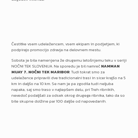
Čestitke vsem udeležencem, vsem ekipam in podjetjem, ki
podpirajo promocijo zdravja na delovnem mestu.
Sobota je bila namenjena že drugemu letošnjemu teku v seriji
NOČNI TEK SLOVENIJA. Na sporedu je bil namreč
NAMMAN
MUAY 7. NOČNI TEK MARIBOR
. Tudi tokrat smo za
udeležence pripravili dve tradicionalni trasi in sicer krajšo na 5
km in daljšo na 10 km. Se nam je pa zgodila tudi neljuba
napaka, saj smo traso v najlepšem delu, pri Treh ribnikih,
nevedoč podaljšali za odsek okrog drugega ribnika, tako da so
bile skupne dolžine par 100 daljše od napovedanih.