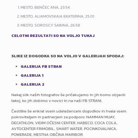
MESTO, BENČEC ANA, 23.54
MESTO, ALIAMOVSKAIA EKATERINA, 25.01
MESTO, SOROSCY SABINA, 26.58
CELOTNI REZULTATI SO NA VOLJO TUKAJ
SLIKE IZ DOGODKA SO NA VOLJO V GALERIJAH SPODAJ:
GALERIJA FB STRAN
GALERIJA 1
GALERIJA 2
Nekaj slik naših fotografov še pričakujemo in jih bomo objavili
takoj, ko jih dobimo v novici in na naši FB STRANI.
Čestitke še enkrat vsem udeležencem dogodkov in hvala vsem
pokroviteljem in partnerjem za podporo: NAMMAN MUAY,
DECATHLON, VIDIM OČESNI CENTER, HABECO, COCA COLA,
AVTOCENTER FRIMOBIL, SMART WATER, POCINKOVALNICA,
POWERADE, MESTNA OBČINA MARIBOR.