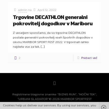
admin
na
April 12, 2022
Trgovine DECATHLON generalni
pokrovitelj dogodkov v Mariboru
Z veseljem sporočamo, da so trgovine DECATHLON
postale generalni pokrovitelj vseh športnih dogodkov v
okviru MARIBOR SPORT FEST 2022. V trgovinah lahko
najdete vse za tek,
[…]
2
Preberi več
Registrirane blagovne znamke: "BIZNIS RUN", "NOČNI TEK",
"URBANI GLADIATOR"© 2026 MARIBOR SPORTFEST
Cookies help us deliver our services. By using our services, you