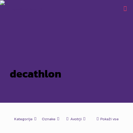
decathlon
Kategorije
Oznake
Avotrji
Pokaži vse