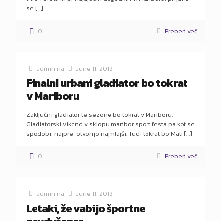
se
[…]
0
Preberi več
admin
na
June 11, 2018
Finalni urbani gladiator bo tokrat
v Mariboru
Zaključni gladiator te sezone bo tokrat v Mariboru.
Gladiatorski vikend v sklopu maribor sport festa pa kot se
spodobi, najprej otvorijo najmlajši. Tudi tokrat bo Mali
[…]
0
Preberi več
admin
na
June 11, 2018
Letaki, že vabijo športne