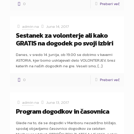
0
Preberi več
admin
na
June 14, 2017
Sestanek za volonterje ali kako
GRATIS na dogodek po svoji izbiri
Danes, v sredo 14. junija, ob 19.00 se dobimo v kavarni
ASTORIA, kjer bomo usklajevali delo VOLONTERJEV, brez
katerih na naših dogodkih ne gre. Veseli smo,
[…]
0
Preberi več
admin
na
June 13, 2017
Program dogodkov in časovnica
Glede na to, da se dogodki v Mariboru nezadržno bližajo,
spodaj objavljamo časovnico dogodkov za celoten