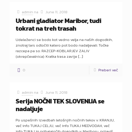
admin
na
June 11, 2018
Urbani gladiator Maribor, tudi
tokrat na treh trasah
Udeleženci se bodo kot vedno velja na naših dogodkih,
znotraj tars odločili katero pot bodo nadaljevali. Točke
razcepa pa so: RAZCEP-KOBLARJEV ZALIV
(okrepčevalnica): Kratka trasa zavije
[…]
0
Preberi več
admin
na
June 11, 2018
Serija NOČNI TEK SLOVENIJA se
nadaljuje
Po uspešnih izvedbah letošnjih nočnih tekov v: KRANJU,
več info TUKAJ CELJU, več info TUKAJ MEDVODAH, več
info TUKAJ in prihajajočih dogodkih v: Mariboru, prijaviš