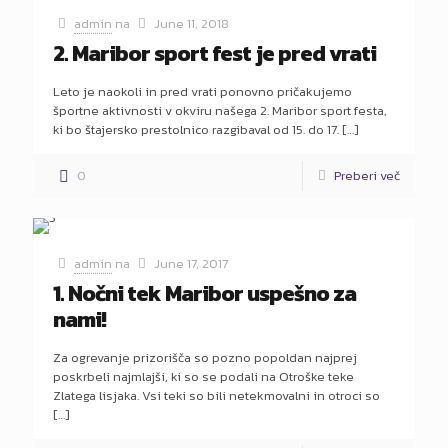
admin
na
June 11, 2018
2. Maribor sport fest je pred vrati
Leto je naokoli in pred vrati ponovno pričakujemo
športne aktivnosti v okviru našega 2. Maribor sport festa,
ki bo štajersko prestolnico razgibaval od 15. do 17.
[…]
0
Preberi več
admin
na
June 17, 2017
1. Nočni tek Maribor uspešno za
nami!
Za ogrevanje prizorišča so pozno popoldan najprej
poskrbeli najmlajši, ki so se podali na Otroške teke
Zlatega lisjaka. Vsi teki so bili netekmovalni in otroci so
[…]