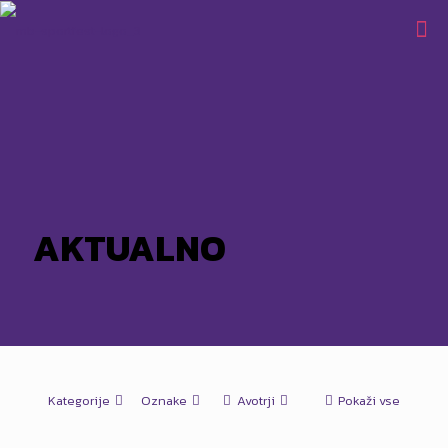
AKTUALNO
Kategorije
Oznake
Avotrji
Pokaži vse