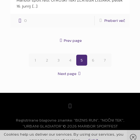
Maribor sport fest: OTROŠKI TEKI ZLATEGA LISJAKA, petek
16. junij:
[…]
0
Preberi več
Prev page
1
2
3
4
5
6
7
Next page
Registrirane blagovne znamke: "BIZNIS RUN", "NOČNI TEK",
"URBANI GLADIATOR"© 2026 MARIBOR SPORTFEST
Cookies help us deliver our services. By using our services, you