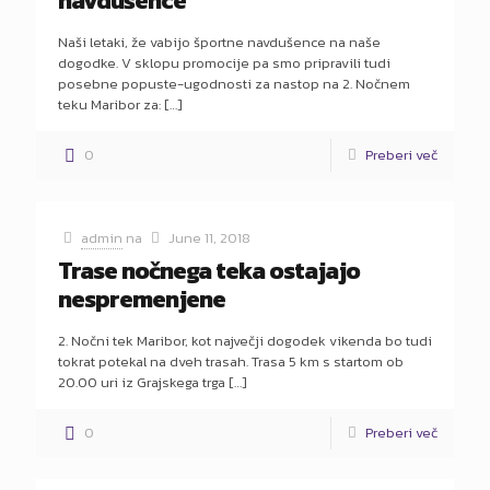
navdušence
Naši letaki, že vabijo športne navdušence na naše
dogodke. V sklopu promocije pa smo pripravili tudi
posebne popuste-ugodnosti za nastop na 2. Nočnem
teku Maribor za:
[…]
0
Preberi več
admin
na
June 11, 2018
Trase nočnega teka ostajajo
nespremenjene
2. Nočni tek Maribor, kot največji dogodek vikenda bo tudi
tokrat potekal na dveh trasah. Trasa 5 km s startom ob
20.00 uri iz Grajskega trga
[…]
0
Preberi več