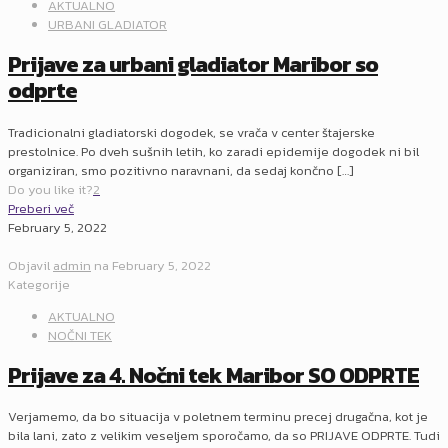
AKTUALNO
URBANI GLADIATOR
Prijave za urbani gladiator Maribor so
odprte
Tradicionalni gladiatorski dogodek, se vrača v center štajerske
prestolnice. Po dveh sušnih letih, ko zaradi epidemije dogodek ni bil
organiziran, smo pozitivno naravnani, da sedaj končno
[…]
Do you like it?
2
Preberi več
February 5, 2022
Objavil
admin
na
February 5, 2022
Kategorije
AKTUALNO
NOČNI TEK
Prijave za 4. Nočni tek Maribor SO ODPRTE
Verjamemo, da bo situacija v poletnem terminu precej drugačna, kot je
bila lani, zato z velikim veseljem sporočamo, da so PRIJAVE ODPRTE. Tudi