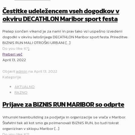
Čestitke udeležencem vseh dogodkov v
okviru DECATHLON Maribor sport festa
Prelep sončen vikend je za nami in prav tako vsi uspešno izvedeni
dogodki v okviru letošnjega DECATHLON Maribor sport festa. Prireditve:
BIZNIS RUN MALI OTROŠKI URBANI
[…]
Do you like it?
1
Preberi več
April 13, 2022
Objavil
admin
na
April 13, 2022
Kategorije
AKTUALNO
RAZNO
Prijave za BIZNIS RUN MARIBOR so odprte
Vrhunski teambuilding za podjetja in organizacije se vrača v Maribor.
Štafetni tek ali kot smo ga poimenovali BIZNIS RUN, bo tudi tokrat
organiziran v sklopu Maribor
[…]
Do you like it?
1