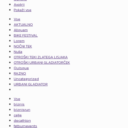
Avotrji
Pokaži vse
Vse
AKTUALNO
Aliquam
BIKE FESTIVAL
Lorem
NOČNI TEK
Nulla
OTROŠKI TEKI ZLATEGA LISJAKA
OTROŠKI URBANI GLADIATORČEK
Quisque
RAZNO
Uncategorized
URBANI GLADIATOR
Vse
biznis
biznisrun
celje
decathlon
fatburnevents