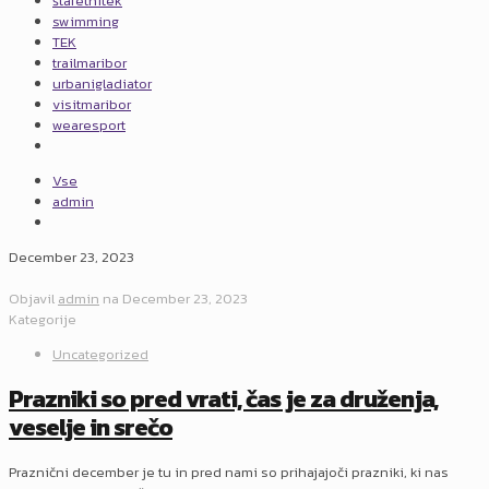
štafetnitek
swimming
TEK
trailmaribor
urbanigladiator
visitmaribor
wearesport
Vse
admin
December 23, 2023
Objavil
admin
na
December 23, 2023
Kategorije
Uncategorized
Prazniki so pred vrati, čas je za druženja,
veselje in srečo
Praznični december je tu in pred nami so prihajajoči prazniki, ki nas