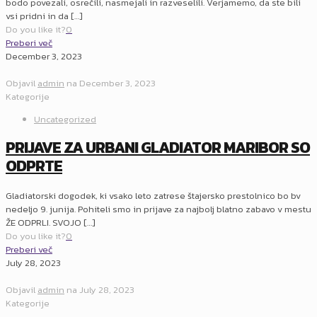
bodo povezali, osrečili, nasmejali in razveselili. Verjamemo, da ste bili
vsi pridni in da
[…]
Do you like it?
0
Preberi več
December 3, 2023
Objavil
admin
na
December 3, 2023
Kategorije
Uncategorized
PRIJAVE ZA URBANI GLADIATOR MARIBOR SO
ODPRTE
Gladiatorski dogodek, ki vsako leto zatrese štajersko prestolnico bo bv
nedeljo 9. junija. Pohiteli smo in prijave za najbolj blatno zabavo v mestu
ŽE ODPRLI. SVOJO
[…]
Do you like it?
0
Preberi več
July 28, 2023
Objavil
admin
na
July 28, 2023
Kategorije