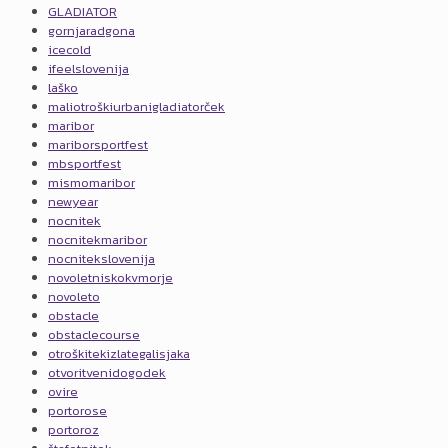
GLADIATOR
gornjaradgona
icecold
ifeelslovenija
laško
maliotroškiurbanigladiatorček
maribor
mariborsportfest
mbsportfest
mismomaribor
newyear
nocnitek
nocnitekmaribor
nocnitekslovenija
novoletniskokvmorje
novoleto
obstacle
obstaclecourse
otroškitekizlategalisjaka
otvoritvenidogodek
ovire
portorose
portoroz