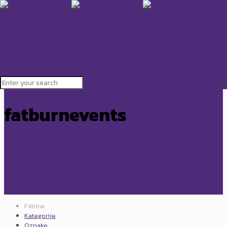
fatburnevents
Filtriral
Kategorije
Oznake