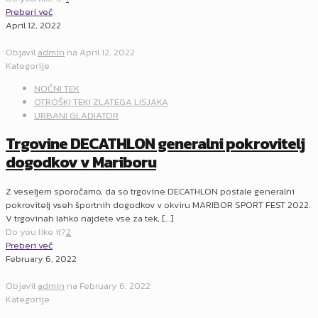
Preberi več
April 12, 2022
Objavil
admin
na
April 12, 2022
Kategorije
NOČNI TEK
OTROŠKI TEKI ZLATEGA LISJAKA
URBANI GLADIATOR
Trgovine DECATHLON generalni pokrovitelj
dogodkov v Mariboru
Z veseljem sporočamo, da so trgovine DECATHLON postale generalni
pokrovitelj vseh športnih dogodkov v okviru MARIBOR SPORT FEST 2022.
V trgovinah lahko najdete vse za tek,
[…]
Do you like it?
2
Preberi več
February 6, 2022
Objavil
admin
na
February 6, 2022
Kategorije