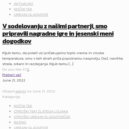
AKTUALNO
NOČNI TEK
URBANI GLADIATOR
V sodelovanju z našimi partnerji, smo
pripravili nagradne igre in jesenski meni
dogodkov
Kljub temu, da poleti vsi pričakujemo toplo vreme in visoke
temperature, smo v teh dneh priča popolnemu nasprotju. Dež, nevihte,
strele, orkani in razdejanja. Kljub temu
[…]
Do you like it?
0
Preberi več
June 21, 2022
Objavil
admin
na
June 21, 2022
Kategorije
NOČNI TEK
OTROŠKI TEKI ZLATEGA LISJAKA
OTROŠKI URBANI GLADIATORČEK
RAZNO
URBANI GLADIATOR