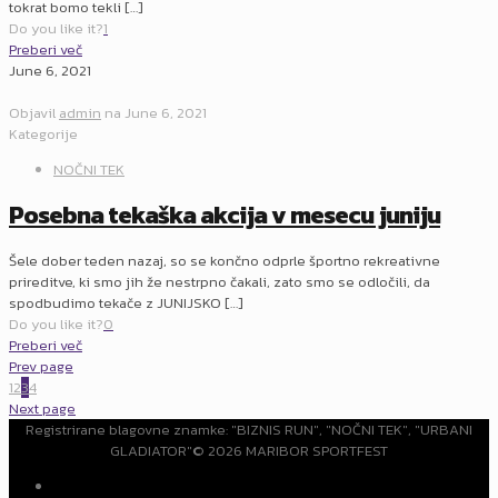
tokrat bomo tekli
[…]
Do you like it?
1
Preberi več
June 6, 2021
Objavil
admin
na
June 6, 2021
Kategorije
NOČNI TEK
Posebna tekaška akcija v mesecu juniju
Šele dober teden nazaj, so se končno odprle športno rekreativne
prireditve, ki smo jih že nestrpno čakali, zato smo se odločili, da
spodbudimo tekače z JUNIJSKO
[…]
Do you like it?
0
Preberi več
Prev page
1
2
3
4
Next page
Registrirane blagovne znamke: "BIZNIS RUN", "NOČNI TEK", "URBANI
GLADIATOR"© 2026 MARIBOR SPORTFEST