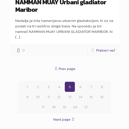
NAMMAN MUAY Urbani gladiator
Maribor
Nedelja je bila namenjena urbanim gladiatorjem, ki so se
podali na tri različno dolge trase. Na sporedu je bil
namreč NAMMAN MUAY URBANI GLADIATOR MARIBOR, ki
[…]
0
Preberi več
Prev page
1
2
3
4
5
6
7
8
9
10
11
12
13
14
15
16
17
18
19
20
21
Next page