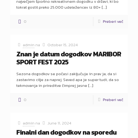
največjem športno rekreativnem dogodku v državi, ki bo
tokrat gostil preko 25.000 udeležencev iz 80+
[…]
0
Preberi več
admin
na
October 15, 2024
Znan je datum dogodkov MARIBOR
SPORT FEST 2025
Sezona dogodkov se počasi zaključuje in prav je, da si
zastavimo cilje za naprej. Seved apa je super tudi, da so
tekmovanja in prireditve čimprej jasne
[…]
0
Preberi več
admin
na
June 11, 2024
Finalni dan dogodkov na sporedu