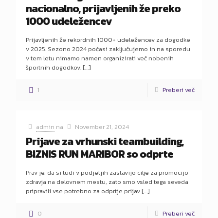
nacionalno, prijavljenih že preko
1000 udeležencev
Prijavljenih že rekordnih 1000+ udeležencev za dogodke
v 2025. Sezono 2024 počasi zaključujemo in na sporedu
v tem letu nimamo namen organizirati več nobenih
športnih dogodkov.
[…]
1
Preberi več
admin
na
November 21, 2024
Prijave za vrhunski teambuilding,
BIZNIS RUN MARIBOR so odprte
Prav je, da si tudi v podjetjih zastavijo cilje za promocijo
zdravja na delovnem mestu, zato smo vsled tega seveda
pripravili vse potrebno za odprtje prijav
[…]
0
Preberi več