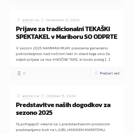
admin
na
November 21, 2024
Prijave za tradicionalni TEKAŠKI
SPEKTAKEL v Mariboru SO ODPRTE
V sezoni 2025 NAMMAN MUAY prevzema generalno
pokroviteljstvo nad nočnimi teki in vsled tega smo že
odprli prijave za vse 4 NOČNE TEKE, ki bodo poleg
[…]
0
Preberi več
admin
na
October 15, 2024
Predstavitve naših dogodkov za
sezono 2025
Ta prihajajoči vikend se s predstavitvenim prostorom
predstavljamo tudi na LJUBLJANSKEM MARATONU,