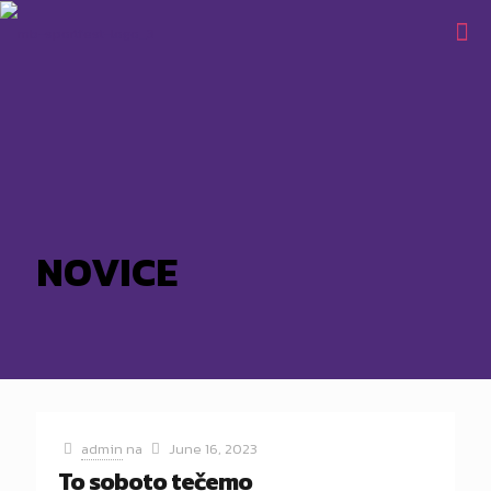
NOVICE
admin
na
June 16, 2023
To soboto tečemo