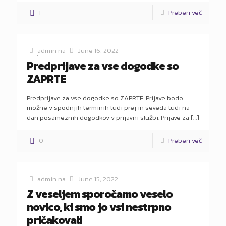
1
Preberi več
admin
na
June 16, 2022
Predprijave za vse dogodke so
ZAPRTE
Predprijave za vse dogodke so ZAPRTE. Prijave bodo
možne v spodnjih terminih tudi prej in seveda tudi na
dan posameznih dogodkov v prijavni službi. Prijave za
[…]
0
Preberi več
admin
na
June 15, 2022
Z veseljem sporočamo veselo
novico, ki smo jo vsi nestrpno
pričakovali