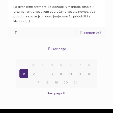
Po dveh letih premora, ko dogodki v Mariboru niso bili
organizirani, z veseljem sporočamo veselo novico. Vsa
potrebna soglasja in dovoljenja smo že pridobili in
Maribor
[…]
1
Preberi več
Prev page
1
2
3
4
5
6
7
8
9
10
11
12
13
14
15
16
17
18
19
20
21
Next page