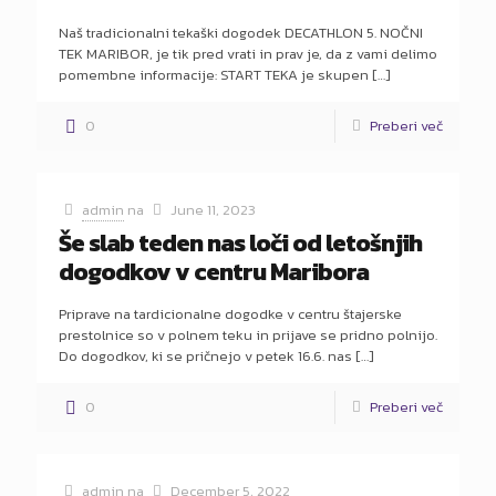
Naš tradicionalni tekaški dogodek DECATHLON 5. NOČNI
TEK MARIBOR, je tik pred vrati in prav je, da z vami delimo
pomembne informacije: START TEKA je skupen
[…]
0
Preberi več
admin
na
June 11, 2023
Še slab teden nas loči od letošnjih
dogodkov v centru Maribora
Priprave na tardicionalne dogodke v centru štajerske
prestolnice so v polnem teku in prijave se pridno polnijo.
Do dogodkov, ki se pričnejo v petek 16.6. nas
[…]
0
Preberi več
admin
na
December 5, 2022