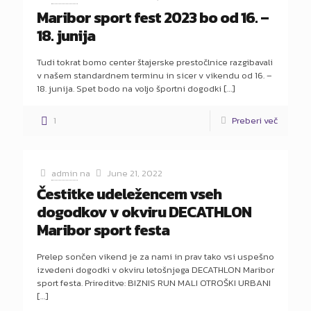
Maribor sport fest 2023 bo od 16. –
18. junija
Tudi tokrat bomo center štajerske prestočlnice razgibavali
v našem standardnem terminu in sicer v vikendu od 16. –
18. junija. Spet bodo na voljo športni dogodki
[…]
1
Preberi več
admin
na
June 21, 2022
Čestitke udeležencem vseh
dogodkov v okviru DECATHLON
Maribor sport festa
Prelep sončen vikend je za nami in prav tako vsi uspešno
izvedeni dogodki v okviru letošnjega DECATHLON Maribor
sport festa. Prireditve: BIZNIS RUN MALI OTROŠKI URBANI
[…]