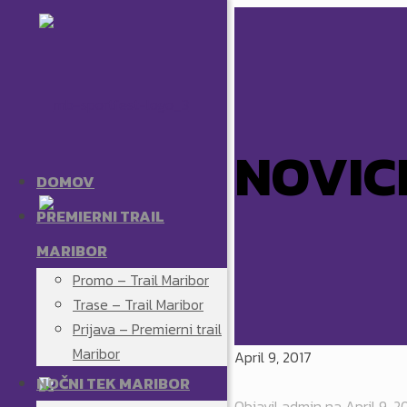
NOVIC
DOMOV
PREMIERNI TRAIL
MARIBOR
Promo – Trail Maribor
Trase – Trail Maribor
Prijava – Premierni trail
Maribor
April 9, 2017
NOČNI TEK MARIBOR
Objavil
admin
na
April 9, 2