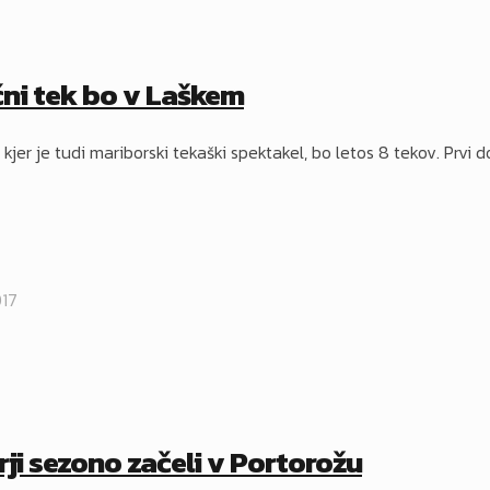
čni tek bo v Laškem
, kjer je tudi mariborski tekaški spektakel, bo letos 8 tekov. Prvi
017
ji sezono začeli v Portorožu