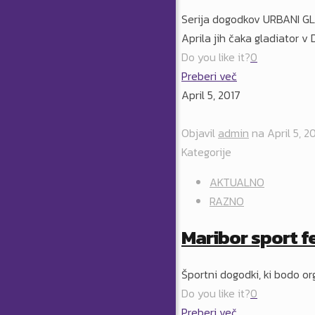
Serija dogodkov URBANI GLA
Aprila jih čaka gladiator v
Do you like it?
0
Preberi več
April 5, 2017
Objavil
admin
na
April 5, 2
Kategorije
AKTUALNO
RAZNO
Maribor sport f
Športni dogodki, ki bodo or
Do you like it?
0
Preberi več