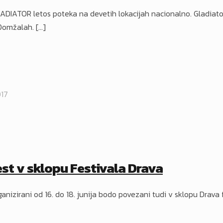
DIATOR letos poteka na devetih lokacijah nacionalno. Gladiator
 Domžalah.
[…]
017
est v sklopu Festivala Drava
ganizirani od 16. do 18. junija bodo povezani tudi v sklopu Drava 