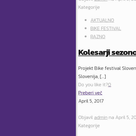
Kategorije
AKTUALNO
BIKE FESTIVAL
RAZNO
Kolesarji sezon
Projekt Bike festival Slove
Slovenija,
[…]
Do you like it?
0
Preberi več
April 5, 2017
Objavil
admin
na
April 5, 2
Kategorije