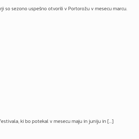
ji so sezono uspešno otvorili v Portorožu v mesecu marcu.
festivala, ki bo potekal v mesecu maju in juniju in
[…]