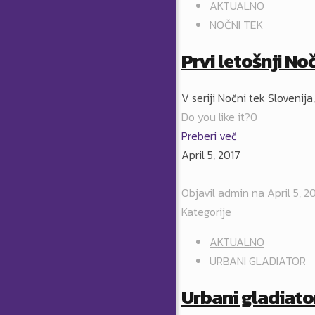
AKTUALNO
NOČNI TEK
Prvi letošnji No
V seriji Nočni tek Slovenija
Do you like it?
0
Preberi več
April 5, 2017
Objavil
admin
na
April 5, 2
Kategorije
AKTUALNO
URBANI GLADIATOR
Urbani gladiator