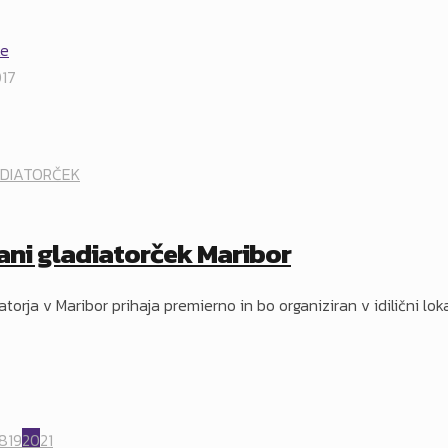
017
ADIATORČEK
bani gladiatorček Maribor
iatorja v Maribor prihaja premierno in bo organiziran v idilični l
18
19
20
21