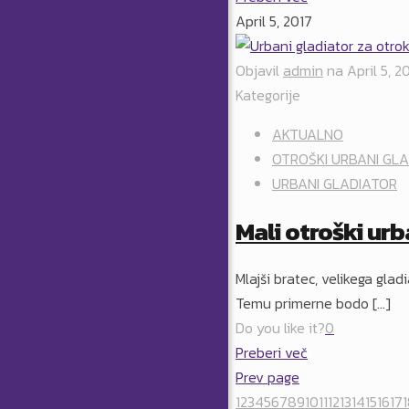
April 5, 2017
Objavil
admin
na
April 5, 2
Kategorije
AKTUALNO
OTROŠKI URBANI GL
URBANI GLADIATOR
Mali otroški ur
Mlajši bratec, velikega glad
Temu primerne bodo
[…]
Do you like it?
0
Preberi več
Prev page
1
2
3
4
5
6
7
8
9
10
11
12
13
14
15
16
17