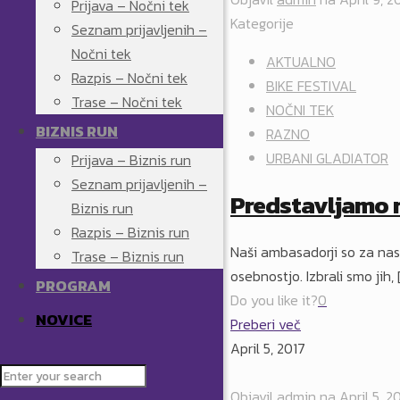
Prijava – Nočni tek
Kategorije
Seznam prijavljenih –
Nočni tek
AKTUALNO
Razpis – Nočni tek
BIKE FESTIVAL
Trase – Nočni tek
NOČNI TEK
BIZNIS RUN
RAZNO
URBANI GLADIATOR
Prijava – Biznis run
Seznam prijavljenih –
Predstavljamo 
Biznis run
Razpis – Biznis run
Naši ambasadorji so za nas 
Trase – Biznis run
osebnostjo. Izbrali smo jih,
PROGRAM
Do you like it?
0
NOVICE
Preberi več
April 5, 2017
Objavil
admin
na
April 5, 2