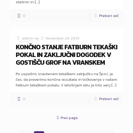
startnin in
[…]
0
Preberi več
admin
na
November 24, 2025
KONČNO STANJE FATBURN TEKAŠKI
POKAL IN ZAKLJUČNI DOGODEK V
GOSTIŠČU GROF NA VRANSKEM
Po uspešno izvedenem tekaškem zaključku na Špici, je
čas, da preverimo končne rezultate in točkovanje v našem
Fatburn tekaškem pokalu. V letošnjem letu je bilo vanj
[…]
0
Preberi več
Prev page