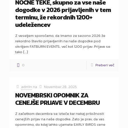
NOČNE TEKE, skupno za vse naše
dogodke v 2026 prijavljenih v tem
terminu, že rekordnih 1200+
udeležencev
Z veseljem sporočamo, da imamo za sezono 2026 že
rekordno število prijavljenih na naše dogodke pod
okriljem FATBURN EVENTS, več kot 1200 prijav. Prijave se
tako
[…]
0
Preberi več
admin
na
November 28, 2025
NOVEMBRSKI OPOMNIK ZA
CENEJŠE PRIJAVE V DECEMBRU
Z začetkom decembra se izteče kar nekaj priložnosti
cenejših prijav na naše dogodke. Zato je prav, da vas
opomnimo, do kdaj lahko ujamete EARLY BIRDS cene