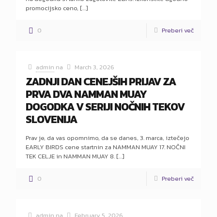
promocijsko ceno,
[…]
0
Preberi več
admin
na
March 3, 2026
ZADNJI DAN CENEJŠIH PRIJAV ZA
PRVA DVA NAMMAN MUAY
DOGODKA V SERIJI NOČNIH TEKOV
SLOVENIJA
Prav je, da vas opomnimo, da se danes, 3. marca, iztečejo
EARLY BIRDS cene startnin za NAMMAN MUAY 17. NOČNI
TEK CELJE in NAMMAN MUAY 8.
[…]
0
Preberi več
admin
na
February 5, 2026