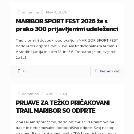
admin
na
May 4, 2026
MARIBOR SPORT FEST 2026 že s
preko 300 prijavljenimi udeleženci
Tradicionalni dogodki pod okriljem MARIBOR SPORT FEST
bodo letos organizirani v svojem tradicionalnem terminu
v sredini junija in sicer 12. in 13.6. Trenutno je prijavljenih
že
[…]
0
Preberi več
admin
na
April 5, 2026
PRIJAVE ZA TEŽKO PRIČAKOVANI
TRAIL MARIBOR SO ODPRTE
Z veseljem sporočamo, da so prijave za vse tekmovalne
trase in netekmovalno pohodništvo odprte. Svoj nastop
na dogodku si lahko zagotovite ZDAJ. Izkoristite ugodno