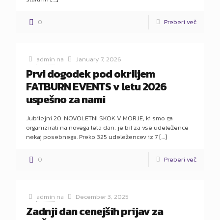
0
Preberi več
admin
na
January 7, 2026
Prvi dogodek pod okriljem
FATBURN EVENTS v letu 2026
uspešno za nami
Jubilejni 20. NOVOLETNI SKOK V MORJE, ki smo ga
organizirali na novega leta dan, je bil za vse udeležence
nekaj posebnega. Preko 325 udeležencev iz 7
[…]
0
Preberi več
admin
na
December 3, 2025
Zadnji dan cenejših prijav za