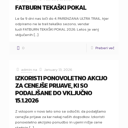
FATBURN TEKAŠKI POKAL
Le še 9 dni nas loči do 4. PARENZANA ULTRA TRAIL, kjer
odpiramo ne le trail tekaško sezono, vendar
tudi FATBURN TEKAŠKI POKAL 2026. Letos je vanj
vključenih
[…]
0
Preberi več
admin
na
January 13, 2026
IZKORISTI PONOVOLETNO AKCIJO
ZA CENEJŠE PRIJAVE, KI SO
PODALJŠANE DO VKLJUČNO
15.1.2026
Z vstopom v novo leto smo se odločili, da podaljšamo
cenejše prijave za kar nekaj naših dogodkov. Izkoristi
ponovoletno akcijsko ponudbo in ujemi nižje cene
startnin
[…]