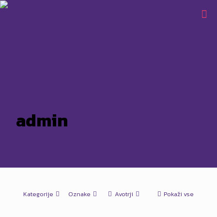
admin
Kategorije
Oznake
Avotrji
Pokaži vse