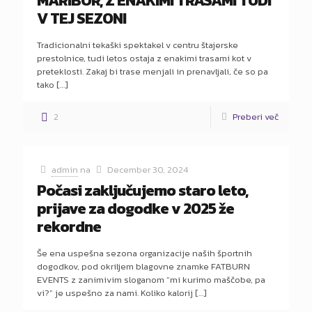
MARIBOR, Z ENAKIMI TRASAMI TUDI
V TEJ SEZONI
Tradicionalni tekaški spektakel v centru štajerske
prestolnice, tudi letos ostaja z enakimi trasami kot v
preteklosti. Zakaj bi trase menjali in prenavljali, če so pa
tako
[…]
2
Preberi več
admin
na
December 30, 2024
Počasi zaključujemo staro leto,
prijave za dogodke v 2025 že
rekordne
Še ena uspešna sezona organizacije naših športnih
dogodkov, pod okriljem blagovne znamke FATBURN
EVENTS z zanimivim sloganom “mi kurimo maščobe, pa
vi?” je uspešno za nami. Koliko kalorij
[…]