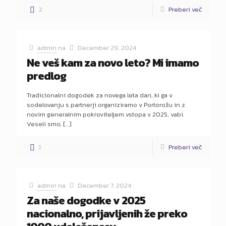
2
Preberi več
admin
na
December 29, 2024
Ne veš kam za novo leto? Mi imamo
predlog
Tradicionalni dogodek za novega leta dan, ki ga v
sodelovanju s partnerji organiziramo v Portorožu in z
novim generalnim pokroviteljem vstopa v 2025, vabi.
Veseli smo,
[…]
1
Preberi več
admin
na
December 7, 2024
Za naše dogodke v 2025
nacionalno, prijavljenih že preko