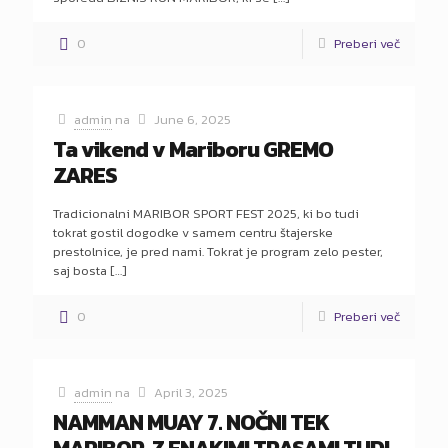
0
Preberi več
admin
na
June 6, 2025
Ta vikend v Mariboru GREMO
ZARES
Tradicionalni MARIBOR SPORT FEST 2025, ki bo tudi
tokrat gostil dogodke v samem centru štajerske
prestolnice, je pred nami. Tokrat je program zelo pester,
saj bosta
[…]
0
Preberi več
admin
na
April 3, 2025
NAMMAN MUAY 7. NOČNI TEK