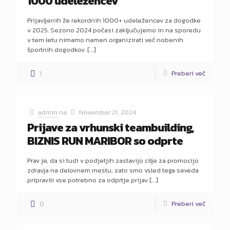
1000 udeležencev
Prijavljenih že rekordnih 1000+ udeležencev za dogodke
v 2025. Sezono 2024 počasi zaključujemo in na sporedu
v tem letu nimamo namen organizirati več nobenih
športnih dogodkov.
[…]
1
Preberi več
admin
na
November 21, 2024
Prijave za vrhunski teambuilding,
BIZNIS RUN MARIBOR so odprte
Prav je, da si tudi v podjetjih zastavijo cilje za promocijo
zdravja na delovnem mestu, zato smo vsled tega seveda
pripravili vse potrebno za odprtje prijav
[…]
0
Preberi več