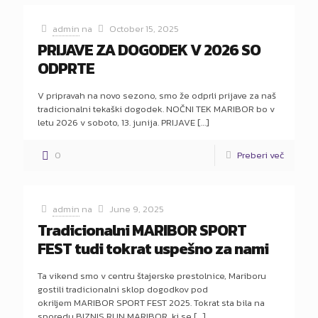
admin
na
October 15, 2025
PRIJAVE ZA DOGODEK V 2026 SO
ODPRTE
V pripravah na novo sezono, smo že odprli prijave za naš
tradicionalni tekaški dogodek. NOČNI TEK MARIBOR bo v
letu 2026 v soboto, 13. junija. PRIJAVE
[…]
0
Preberi več
admin
na
June 9, 2025
Tradicionalni MARIBOR SPORT
FEST tudi tokrat uspešno za nami
Ta vikend smo v centru štajerske prestolnice, Mariboru
gostili tradicionalni sklop dogodkov pod
okriljem MARIBOR SPORT FEST 2025. Tokrat sta bila na
sporedu BIZNIS RUN MARIBOR, ki se
[…]