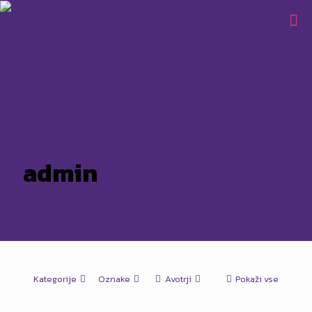
admin
Kategorije
Oznake
Avotrji
Pokaži vse