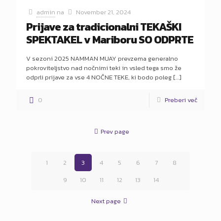
admin
na
November 21, 2024
Prijave za tradicionalni TEKAŠKI
SPEKTAKEL v Mariboru SO ODPRTE
V sezoni 2025 NAMMAN MUAY prevzema generalno
pokroviteljstvo nad nočnimi teki in vsled tega smo že
odprli prijave za vse 4 NOČNE TEKE, ki bodo poleg
[…]
0
Preberi več
Prev page
1
2
3
4
5
6
7
8
9
10
11
12
13
14
Next page