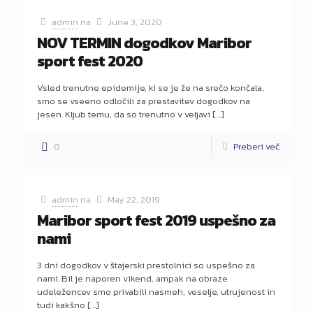
admin
na
June 3, 2020
NOV TERMIN dogodkov Maribor
sport fest 2020
Vsled trenutne epidemije, ki se je že na srečo končala,
smo se vseeno odločili za prestavitev dogodkov na
jesen. Kljub temu, da so trenutno v veljavi
[…]
0
Preberi več
admin
na
May 22, 2019
Maribor sport fest 2019 uspešno za
nami
3 dni dogodkov v štajerski prestolnici so uspešno za
nami. Bil je naporen vikend, ampak na obraze
udeležencev smo privabili nasmeh, veselje, utrujenost in
tudi kakšno
[…]