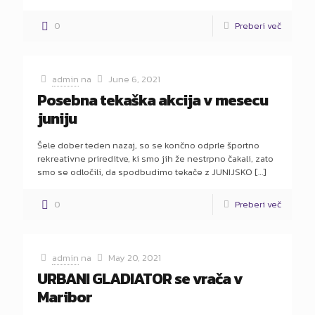
0
Preberi več
admin
na
June 6, 2021
Posebna tekaška akcija v mesecu
juniju
Šele dober teden nazaj, so se končno odprle športno
rekreativne prireditve, ki smo jih že nestrpno čakali, zato
smo se odločili, da spodbudimo tekače z JUNIJSKO
[…]
0
Preberi več
admin
na
May 20, 2021
URBANI GLADIATOR se vrača v
Maribor