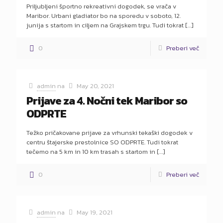
Priljubljeni športno rekreativni dogodek, se vrača v
Maribor. Urbani gladiator bo na sporedu v soboto, 12.
junija s startom in ciljem na Grajskem trgu. Tudi tokrat
[…]
0
Preberi več
admin
na
May 20, 2021
Prijave za 4. Nočni tek Maribor so
ODPRTE
Težko pričakovane prijave za vrhunski tekaški dogodek v
centru štajerske prestolnice SO ODPRTE. Tudi tokrat
tečemo na 5 km in 10 km trasah s startom in
[…]
0
Preberi več
admin
na
May 19, 2021