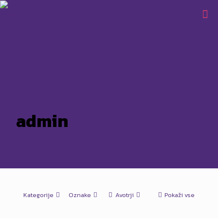
admin
Kategorije
Oznake
Avotrji
Pokaži vse