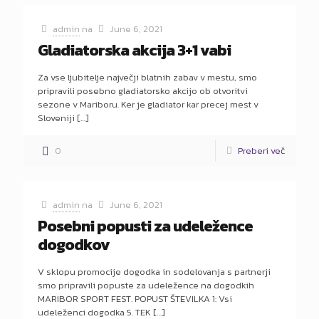
admin
na
June 6, 2021
Gladiatorska akcija 3+1 vabi
Za vse ljubitelje največji blatnih zabav v mestu, smo
pripravili posebno gladiatorsko akcijo ob otvoritvi
sezone v Mariboru. Ker je gladiator kar precej mest v
Sloveniji
[…]
0
Preberi več
admin
na
June 6, 2021
Posebni popusti za udeležence
dogodkov
V sklopu promocije dogodka in sodelovanja s partnerji
smo pripravili popuste za udeležence na dogodkih
MARIBOR SPORT FEST. POPUST ŠTEVILKA 1: Vsi
udeleženci dogodka 5. TEK
[…]