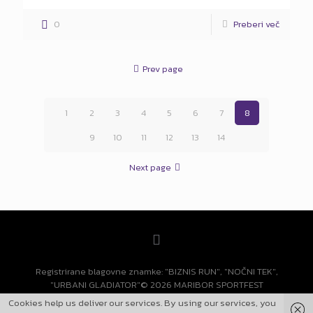
0
Preberi več
Prev page
1
2
3
4
5
6
7
8
9
10
11
12
13
14
Next page
Registrirane blagovne znamke: "BIZNIS RUN", "NOČNI TEK",
"URBANI GLADIATOR"© 2026 MARIBOR SPORTFEST
Cookies help us deliver our services. By using our services, you