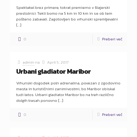
Spektakel brez primere, tokrat premierno v štajerski
prestolnici. Tekli bomo na 5 km in 10 km in se ob tem
pošteno zabavali. Zagotovljen bo vrhunski spremljevalni
[…]
0
Preberi več
admin
na
April 5, 2017
Urbani gladiator Maribor
Vrhunski dogodek poln adrenalina, povezan z zgodovino
mesta in turističnimi zanimivostmi, bo Maribor obiskal
tudi letos. Urbani gladiator Maribor bo na treh različno
dolgih trasah ponovno
[…]
0
Preberi več