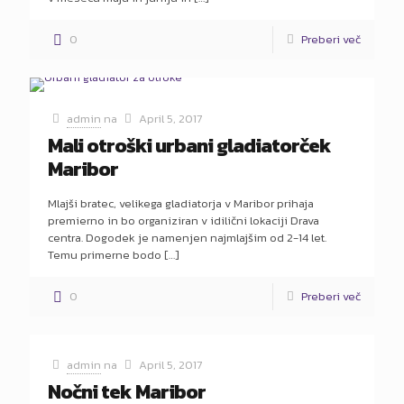
0
Preberi več
admin
na
April 5, 2017
Mali otroški urbani gladiatorček
Maribor
Mlajši bratec, velikega gladiatorja v Maribor prihaja
premierno in bo organiziran v idilični lokaciji Drava
centra. Dogodek je namenjen najmlajšim od 2-14 let.
Temu primerne bodo
[…]
0
Preberi več
admin
na
April 5, 2017
Nočni tek Maribor