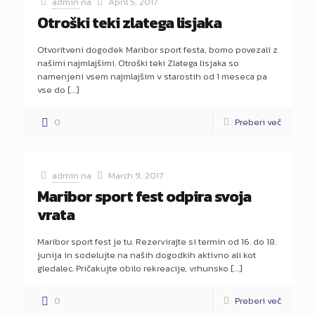
admin
na
April 5, 2017
Otroški teki zlatega lisjaka
Otvoritveni dogodek Maribor sport festa, bomo povezali z
našimi najmlajšimi. Otroški teki Zlatega lisjaka so
namenjeni vsem najmlajšim v starostih od 1 meseca pa
vse do
[…]
0
Preberi več
admin
na
March 9, 2017
Maribor sport fest odpira svoja
vrata
Maribor sport fest je tu. Rezervirajte si termin od 16. do 18.
junija in sodelujte na naših dogodkih aktivno ali kot
gledalec. Pričakujte obilo rekreacije, vrhunsko
[…]
0
Preberi več