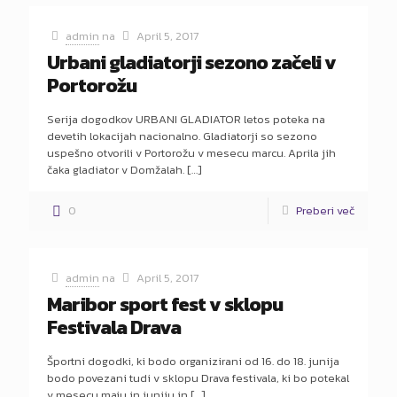
admin
na
April 5, 2017
Urbani gladiatorji sezono začeli v
Portorožu
Serija dogodkov URBANI GLADIATOR letos poteka na
devetih lokacijah nacionalno. Gladiatorji so sezono
uspešno otvorili v Portorožu v mesecu marcu. Aprila jih
čaka gladiator v Domžalah.
[…]
0
Preberi več
admin
na
April 5, 2017
Maribor sport fest v sklopu
Festivala Drava
Športni dogodki, ki bodo organizirani od 16. do 18. junija
bodo povezani tudi v sklopu Drava festivala, ki bo potekal
v mesecu maju in juniju in
[…]