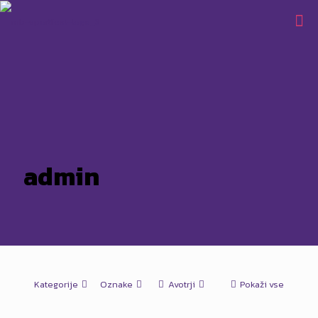
admin
Kategorije
Oznake
Avotrji
Pokaži vse